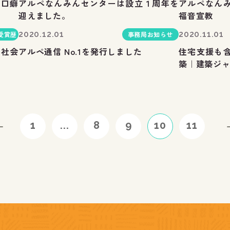
の口癖
アルペなんみんセンターは設立１周年を
アルペなん
迎えました。
福音宣教
2020.12.01
2020.11.01
受賞歴
事務局お知らせ
い社会
アルペ通信 No.1を発行しました
住宅支援も
築｜建築ジ
1
...
8
9
10
11