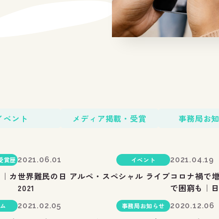
イベント
メディア掲載・受賞
事務局お
2021.06.01
2021.04.19
受賞歴
イベント
！｜カ
世界難民の日 アルペ・スペシャル ライブ
コロナ禍で増
2021
で困窮も｜
2021.02.05
2020.12.06
ム
事務局お知らせ