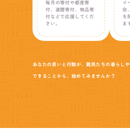
毎月の寄付や都度寄
イ
付、遺贈寄付、物品寄
会
付などで応援してくだ
を
さい。
ま
あなたの思いと行動が、難民たちの暮らしや
できることから、始めてみませんか？