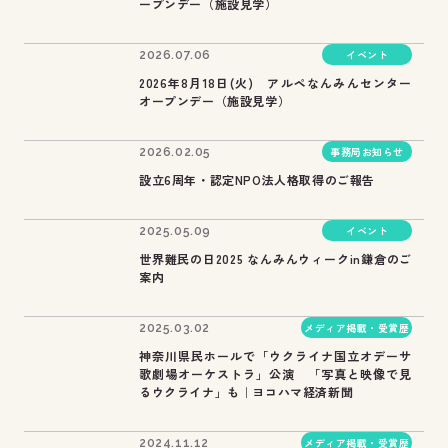
ープンデー（施設見学）
イベント
2026.07.06
2026年8月18日(火) アルペなんみんセンター
オープンデー（施設見学）
事務局お知らせ
2026.02.05
設立6周年・認定NPO法人格取得のご報告
イベント
2025.05.09
世界難民の日2025 なんみんウィークin鎌倉のご
案内
メディア掲載・受賞歴
2025.03.02
神奈川県民ホールで「ウクライナ国立オデーサ
歌劇場オーケストラ」公演 「写真と映像で見
るウクライナ」も｜ヨコハマ経済新聞
メディア掲載・受賞歴
2024.11.12