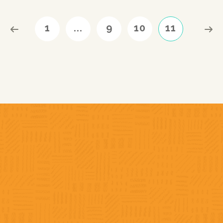
1
...
9
10
11