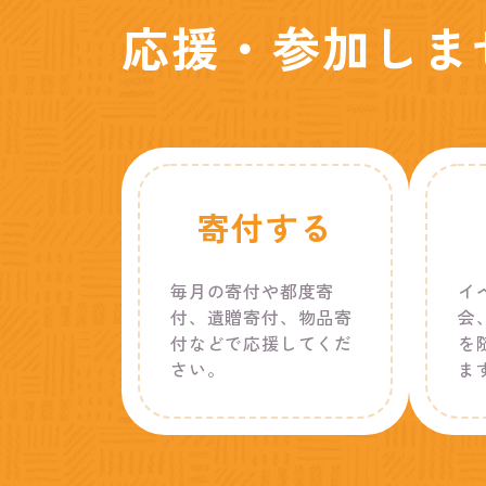
応援・参加しま
寄付する
毎月の寄付や都度寄
イ
付、遺贈寄付、物品寄
会
付などで応援してくだ
を
さい。
ま