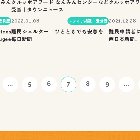
んみん
クルッポアワード なんみんセンターなど
クルッポアワ
受賞｜タウンニュース
2022.01.08
2021.12.28
受賞歴
メディア掲載・受賞歴
ides
難民シェルター ひとときでも安息を｜
難民申請者に
ugee
毎日新聞
西日本新聞、
...
5
6
7
8
9
...